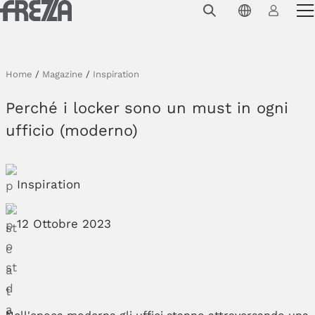
Skip to main content
Prodotti
Utilizzo
Home
/
Magazine
/
Inspiration
Collezioni
Perché i locker sono un must in ogni
Progetti e ispirazioni
ufficio (moderno)
Azienda
Inspiration
Magazine
Downloads
12 Ottobre 2023
Contatti
Nell'epoca moderna gli uffici stanno attraversando una