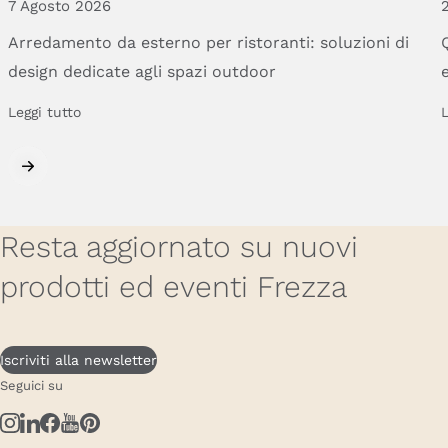
7 Agosto 2026
Arredamento
da
esterno
per
ristoranti:
soluzioni
di
design
dedicate
agli
spazi
outdoor
Leggi tutto
L
Resta aggiornato su nuovi
prodotti ed eventi Frezza
Iscriviti alla newsletter
Seguici su