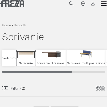
Skip to main content
Prodotti
Utilizzo
Home
/
Prodotti
Collezioni
Scrivanie
Progetti e ispirazioni
Azienda
Vedi tutti
Magazine
Scrivanie
Scrivanie direzionali
Scrivanie multipostazione
Downloads
Contatti
Filtri
(
2
)