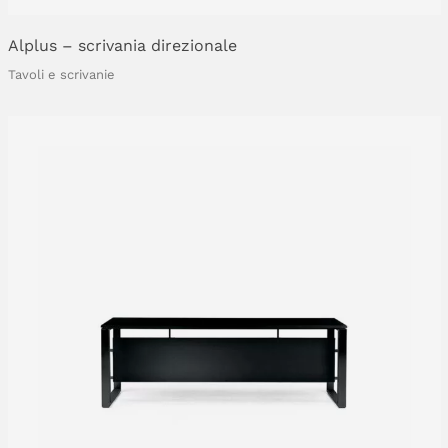
Alplus
–
scrivania
direzionale
Tavoli e scrivanie