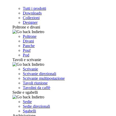
Tutti i prodotti
Downloads
Collezioni
Designer
Poltrone e divani
Indietro
Poltrone
Divani
Panche
Pouf
Pod
Tavoli e scrivanie
Indietro
Scrivanie
Scrivanie direzionali
Scrivanie multipostazione
Tavoli riunione
Tavolini da caffè
Sedie e sgabelli
Indietro
Sedie
Sedie direzionali
Sgabelli
Archiviazione