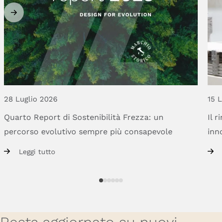
28 Luglio 2026
15 
Quarto
Report
di
Sostenibilità
Frezza:
un
Il
r
percorso
evolutivo
sempre
più
consapevole
inn
Leggi tutto