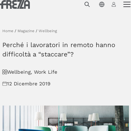
Skip to main content
Prodotti
Utilizzo
Home
/
Magazine
/
Wellbeing
Collezioni
Perché i lavoratori in remoto hanno
Progetti e ispirazioni
difficoltà a “staccare”?
Azienda
Wellbeing, Work Life
Magazine
12 Dicembre 2019
Downloads
Contatti