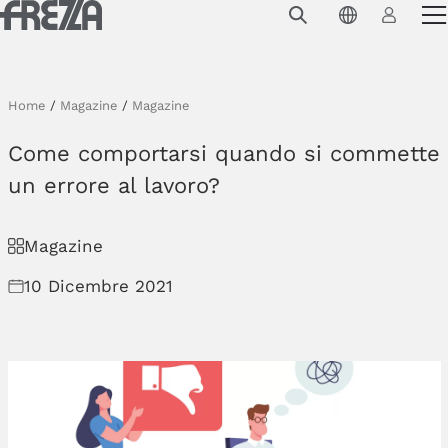
Skip to main content
Prodotti
Utilizzo
Home
/
Magazine
/
Magazine
Collezioni
Come comportarsi quando si commette
Progetti e ispirazioni
un errore al lavoro?
Azienda
Magazine
Magazine
10 Dicembre 2021
Downloads
Contatti