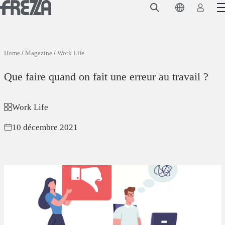
Skip to main content
Produits
Usage
Home
/
Magazine
/
Work Life
Collections
Que faire quand on fait une erreur au travail ?
Projets et inspirations
Work Life
Frezza
10 décembre 2021
Magazine
Downloads
Contacts