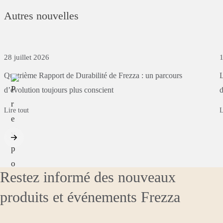
Autres nouvelles
28 juillet 2026
1
Quatrième
Rapport
de
Durabilité
de
Frezza
:
un
parcours
d’évolution
toujours
plus
conscient
d
Lire tout
L
Restez informé des nouveaux
produits et événements Frezza