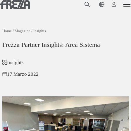
Skip to main content
Prodotti
Utilizzo
Home
/
Magazine
/
Insights
Collezioni
Frezza Partner Insights: Area Sistema
Progetti e ispirazioni
Insights
Azienda
17 Marzo 2022
Magazine
Downloads
Contatti