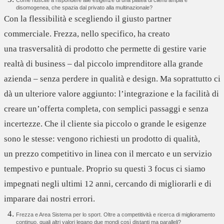
Come riuscite a rispondere alle esigenze di una platea di clienti ampia e
disomogenea, che spazia dal privato alla multinazionale?
Con la flessibilità e scegliendo il giusto partner
commerciale. Frezza, nello specifico, ha creato
una
trasversalità di prodotto
che permette di gestire varie
realtà di business – dal piccolo imprenditore alla grande
azienda – senza perdere in qualità e design. Ma soprattutto ci
dà un ulteriore valore aggiunto: l’
integrazione e
la
facilità di
creare un’offerta completa
, con semplici passaggi e senza
incertezze. Che il cliente sia piccolo o grande le esigenze
sono le stesse: vengono richiesti un
prodotto di qualità
,
un
prezzo competitivo
in linea con il mercato e un
servizio
tempestivo e puntuale
. Proprio su questi 3 focus ci siamo
impegnati negli ultimi 12 anni, cercando di migliorarli e di
imparare dai nostri errori.
Frezza e Area Sistema per lo sport. Oltre a competitività e ricerca di miglioramento
continuo, quali altri valori legano due mondi così distanti ma paralleli?