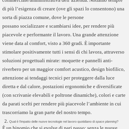
commerciale/amministrativa dell’azienda. Notiamo sempre
di più l’esigenza di creare (ove gli spazi lo consentono) una
sorta di
piazza comune
, dove le persone
possano
socializzare
e scambiarsi idee,
per rendere più
piacevole e performante il lavoro. Una grande attenzione
viene data al
comfort, visto a 360 gradi
. È importante
stimolare positivamente tutti i sensi di chi lavora, attraverso
soluzioni progettuali mirate: moquette e pannelli anti-
riverbero per un maggior comfort acustico, design biofilico,
attenzione ai tendaggi tecnici per proteggere dalla luce
diretta e dal calore, postazioni ergonomiche e diversificate
(con scrivanie elevabili e poltrone dinamiche), colori e carte
da parati scelti per rendere più piacevole l’ambiente in cui
trascorriamo la gran parte del nostro tempo.
Qual è l’impatto delle nuove tecnologie nel lavoro quotidiano di
space planning
?
È un
binomio che si evolve di pari passo
: senza le nuove