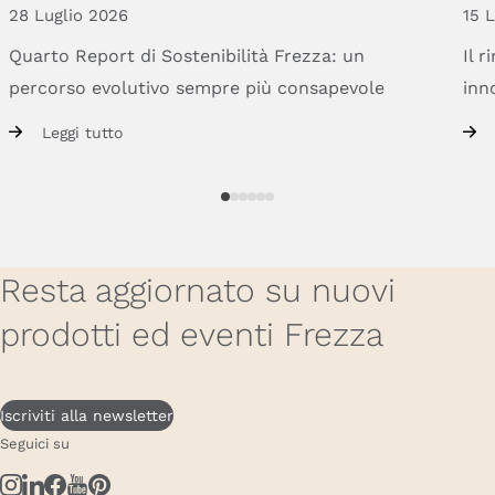
28 Luglio 2026
15 
Quarto
Report
di
Sostenibilità
Frezza:
un
Il
r
percorso
evolutivo
sempre
più
consapevole
inn
Leggi tutto
Resta aggiornato su nuovi
prodotti ed eventi Frezza
Iscriviti alla newsletter
Seguici su