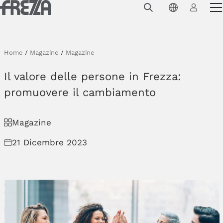
Skip to main content
Prodotti
Utilizzo
Home
/
Magazine
/
Magazine
Collezioni
Il valore delle persone in Frezza:
Progetti e ispirazioni
promuovere il cambiamento
Azienda
Magazine
Magazine
21 Dicembre 2023
Downloads
Contatti