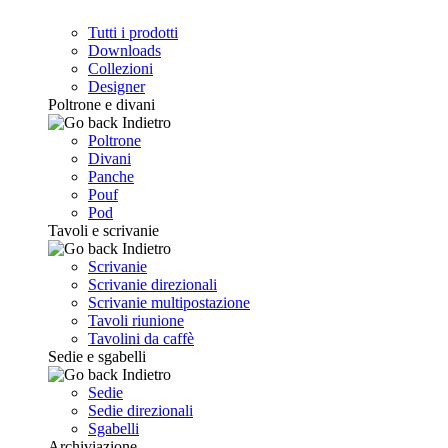
Tutti i prodotti
Downloads
Collezioni
Designer
Poltrone e divani
Indietro
Poltrone
Divani
Panche
Pouf
Pod
Tavoli e scrivanie
Indietro
Scrivanie
Scrivanie direzionali
Scrivanie multipostazione
Tavoli riunione
Tavolini da caffè
Sedie e sgabelli
Indietro
Sedie
Sedie direzionali
Sgabelli
Archiviazione