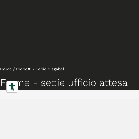
Home
/
Prodotti
/
Sedie e sgabelli
Frame - sedie ufficio attesa
Sedie
Caratteristiche
Gallery
Downloads
Collezione
Progetti