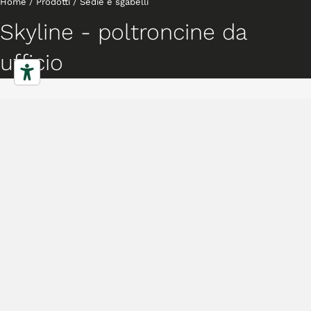
Home
/
Prodotti
/
Sedie e sgabelli
Skyline - poltroncine da
ufficio
Sedie
Caratteristiche
Gallery
Downloads
Collezione
Progetti