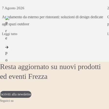
7 Agosto 2026
2
Arredamento
da
esterno
per
ristoranti:
soluzioni
di
design
dedicate
Q
agli
spazi
outdoor
p
Leggi tutto
L
Resta aggiornato su nuovi prodotti
ed eventi Frezza
Iscriviti alla newsletter
Seguici su