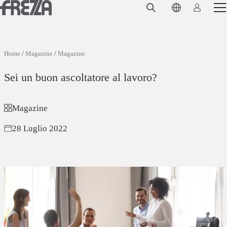
Skip to main content
Prodotti
Utilizzo
Home
/
Magazine
/
Magazine
Collezioni
Sei un buon ascoltatore al lavoro?
Progetti e ispirazioni
Magazine
Azienda
28 Luglio 2022
Magazine
Downloads
Contatti