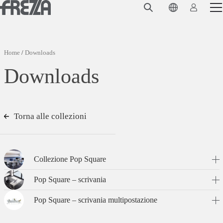
Skip to main content
Prodotti
Utilizzo
Home
/
Downloads
Collezioni
Downloads
Progetti e ispirazioni
Azienda
Torna alle collezioni
Magazine
Downloads
Collezione Pop Square
Contatti
Pop Square – scrivania
Pop Square – scrivania multipostazione