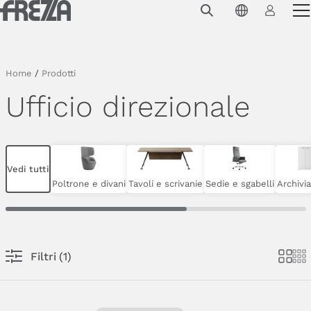
Skip to main content
Prodotti
Utilizzo
Home
/
Prodotti
Collezioni
Ufficio direzionale
Progetti e ispirazioni
Azienda
Vedi tutti
Magazine
Poltrone e divani
Tavoli e scrivanie
Sedie e sgabelli
Archivi
Downloads
Contatti
Filtri
(
1
)