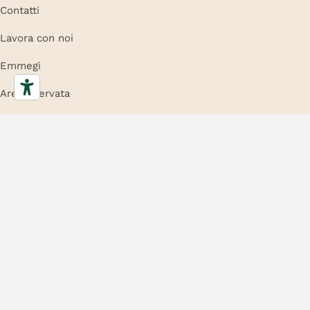
Contatti
Lavora con noi
Emmegi
Area riservata
Frezza S.r.l.
– CF e P.IVA 00767170269 – Soggetta ad attività di
direzione e coordinamento da parte di We.Do Holding S.p.A |
Privacy
policy
|
Cookie Policy
|
Whistleblowing
| credits
farmerbit