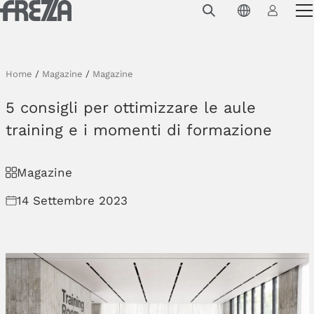
Skip to main content
Prodotti
Utilizzo
Home
/
Magazine
/
Magazine
Collezioni
5 consigli per ottimizzare le aule
Progetti e ispirazioni
training e i momenti di formazione
Azienda
Magazine
Magazine
14 Settembre 2023
Downloads
Contatti