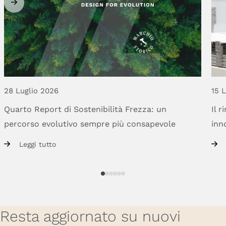
28 Luglio 2026
15 
Quarto
Report
di
Sostenibilità
Frezza:
un
Il
r
percorso
evolutivo
sempre
più
consapevole
inn
Leggi tutto
Resta aggiornato su nuovi