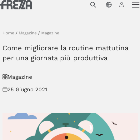
Skip to main content
Prodotti
Utilizzo
Home
/
Magazine
/
Magazine
Collezioni
Come migliorare la routine mattutina
Progetti e ispirazioni
per una giornata più produttiva
Azienda
Magazine
Magazine
25 Giugno 2021
Downloads
Contatti