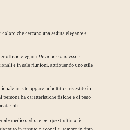
 coloro che cercano una seduta elegante e
per ufficio eleganti
Deva
possono essere
ionali
e in
sale riunioni
, attribuendo uno stile
ienale in rete oppure imbottito e rivestito in
i persona ha caratteristiche fisiche e di peso
materiali.
nale medio o alto, e per quest’ultimo, è
ivestito in tessuto o ecopelle, sempre in tinta