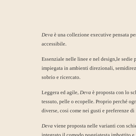
Deva
è una collezione
executive
pensata per
accessibile.
Essenziale nelle linee e nel design,le sedie 
impiegata in
ambienti direzionali
,
semidirez
sobrio e ricercato.
Leggera ed agile,
Deva
è proposta con lo sch
tessuto, pelle o ecopelle. Proprio perché ogn
diverse, cosi come nei gusti e preferenze di 
Deva
viene proposta nelle varianti con schie
integrato il comodo poggiatesta imbottito e r