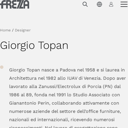
Skip to main content
Prodotti
Utilizzo
Home
/
Designer
Collezioni
Giorgio Topan
Progetti e ispirazioni
Azienda
Giorgio Topan nasce a Padova nel 1958 e si laurea in
Magazine
Architettura nel 1982 allo IUAV di Venezia. Dopo aver
lavorato alla Zanussi/Electrolux di Porcia (PN) dal
Downloads
1986 al 89, fonda nel 1991 lo Studio Associato con
Contatti
Gianantonio Perin, collaborando attivamente con
numerose aziende del settore dell’office furniture,
nazionali ed internazionali, ricevendo numerosi
riconoscimenti. Nel lavoro di progettazione sono