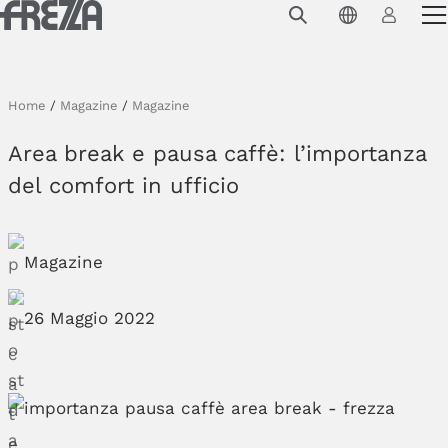
Skip to main content
Prodotti
Utilizzo
Home
/
Magazine
/
Magazine
Collezioni
Area break e pausa caffè: l’importanza
Progetti e ispirazioni
del comfort in ufficio
Azienda
Magazine
Magazine
Downloads
26 Maggio 2022
Contatti