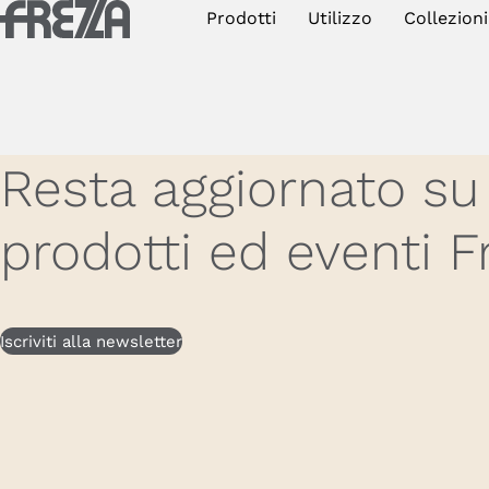
Skip to main content
Prodotti
Utilizzo
Collezioni
Prodotti
Utilizzo
Collezioni
Resta aggiornato su
Progetti e ispirazioni
prodotti ed eventi F
Azienda
Magazine
Iscriviti alla newsletter
Downloads
Contatti