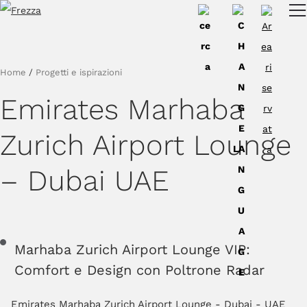
Skip to main content
Prodotti
Utilizzo
Home
/
Progetti e ispirazioni
Collezioni
Emirates Marhaba
Progetti e ispirazioni
Zurich Airport Lounge
Azienda
– Dubai UAE
Magazine
Downloads
Contatti
Marhaba Zurich Airport Lounge VIP:
Comfort e Design con Poltrone Radar
Emirates Marhaba Zurich Airport Lounge - Dubai - UAE