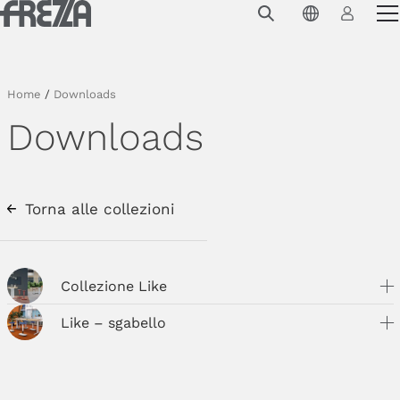
Skip to main content
Prodotti
Utilizzo
Home
/
Downloads
Collezioni
Downloads
Progetti e ispirazioni
Azienda
Torna alle collezioni
Magazine
Downloads
Collezione Like
Contatti
Like – sgabello