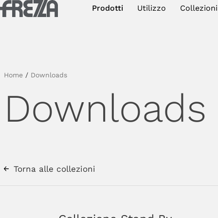
Skip to main content
Prodotti
Utilizzo
Collezioni
Prodotti
Utilizzo
Collezioni
Home
/
Downloads
Downloads
Progetti e ispirazioni
Azienda
Magazine
Downloads
Torna alle collezioni
Contatti