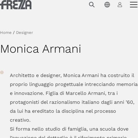
Skip to main content
Prodotti
Utilizzo
Home
/
Designer
Collezioni
Monica Armani
Progetti e ispirazioni
Azienda
Architetto e designer, Monica Armani ha costruito il
Magazine
proprio linguaggio progettuale intrecciando memoria
e innovazione. Figlia di Marcello Armani, tra i
Downloads
protagonisti del razionalismo italiano dagli anni ’60,
Contatti
da lui ha ereditato la disciplina nel processo
creativo.
Si forma nello studio di famiglia, una scuola dove
l’equazione del dettaglio è il riferimento primario.