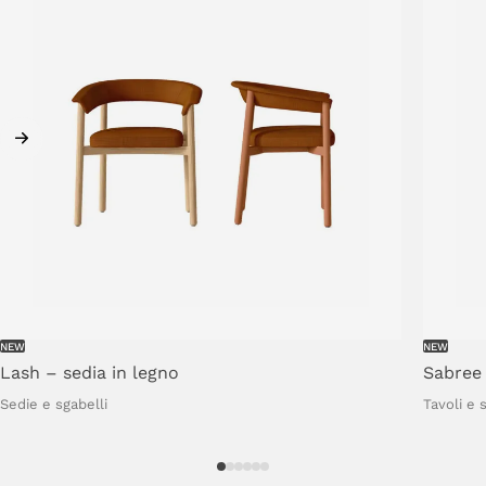
NEW
NEW
Lash
–
sedia
in
legno
Sabree
Sedie e sgabelli
Tavoli e 