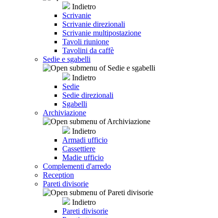
Indietro
Scrivanie
Scrivanie direzionali
Scrivanie multipostazione
Tavoli riunione
Tavolini da caffè
Sedie e sgabelli
Indietro
Sedie
Sedie direzionali
Sgabelli
Archiviazione
Indietro
Armadi ufficio
Cassettiere
Madie ufficio
Complementi d'arredo
Reception
Pareti divisorie
Indietro
Pareti divisorie