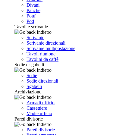
Divani
Panche
Pouf
Pod
Tavoli e scrivanie
Indietro
Scrivanie
Scrivanie direzionali
Scrivanie multipostazione
Tavoli riunione
Tavolini da caffè
Sedie e sgabelli
Indietro
Sedie
Sedie direzionali
Sgabelli
Archiviazione
Indietro
Armadi ufficio
Cassettiere
Madie ufficio
Pareti divisorie
Indietro
Pareti divisorie