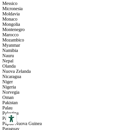
Messico
Micronesia
Moldavia
Monaco
Mongolia
Montenegro
Marocco
Mozambico
Myanmar
Namibia
Nauru
Nepal
Olanda
Nuova Zelanda
Nicaragua
Niger
Nigeria
Norvegia
Oman
Pakistan
Palau
Palestina
Panama
Papua Nuova Guinea
Paraguay