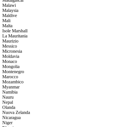
Madagascar
Malawi
Malaysia
Maldive
Mali
Malta
Isole Marshall
La Mauritania
Maurizio
Messico
Micronesia
Moldavia
Monaco
Mongolia
Montenegro
Marocco
Mozambico
Myanmar
Namibia
Nauru
Nepal
Olanda
Nuova Zelanda
Nicaragua
Niger