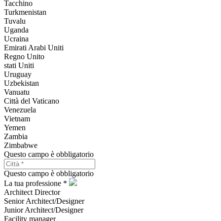
Tacchino
Turkmenistan
Tuvalu
Uganda
Ucraina
Emirati Arabi Uniti
Regno Unito
stati Uniti
Uruguay
Uzbekistan
Vanuatu
Città del Vaticano
Venezuela
Vietnam
Yemen
Zambia
Zimbabwe
Questo campo è obbligatorio
Questo campo è obbligatorio
La tua professione *
Architect Director
Senior Architect/Designer
Junior Architect/Designer
Facility manager