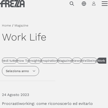
Skip to main content
Prodotti
Utilizzo
Home
/
Magazine
Collezioni
Work Life
Progetti e ispirazioni
Azienda
Vedi tutte
How To
Insights
Inspiration
Magazine
News
Wellbeing
Work L
Magazine
Seleziona anno
Downloads
Contatti
24 Agosto 2023
Procrastiworking:
come
riconoscerlo
ed
evitarlo