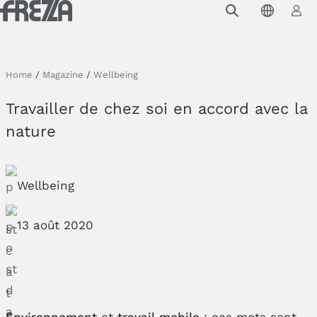
Skip to main content
Produits
Usage
Home
/
Magazine
/
Wellbeing
Collections
Travailler de chez soi en accord avec la
Projets et inspirations
nature
Frezza
Wellbeing
Magazine
Downloads
13 août 2020
Contacts
Environnement
et
travail mobile
: ces mots sont