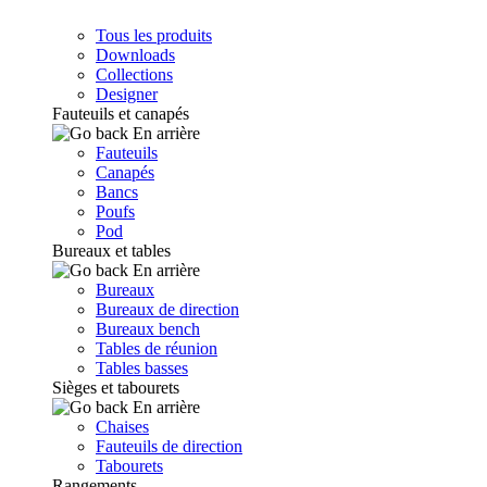
Tous les produits
Downloads
Collections
Designer
Fauteuils et canapés
En arrière
Fauteuils
Canapés
Bancs
Poufs
Pod
Bureaux et tables
En arrière
Bureaux
Bureaux de direction
Bureaux bench
Tables de réunion
Tables basses
Sièges et tabourets
En arrière
Chaises
Fauteuils de direction
Tabourets
Rangements