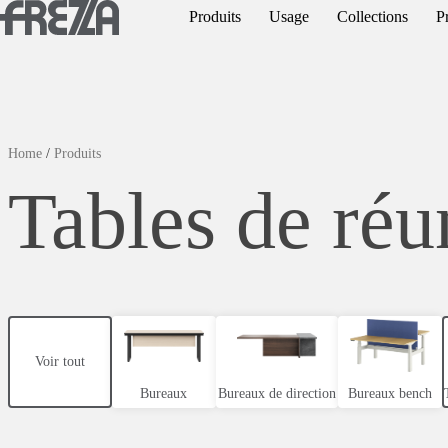
Skip to main content
Produits
Usage
Collections
Pr
Produits
Usage
Collections
Home
/
Produits
Tables de réu
Projets et inspirations
Frezza
Magazine
Downloads
Voir tout
Contacts
Bureaux
Bureaux de direction
Bureaux bench