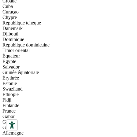
Croatie
Cuba
Curaçao
Chypre
République tchèque
Danemark
Djibouti
Dominique
République dominicaine
Timor oriental
Équateur
Egypte
Salvador
Guinée équatoriale
Érythrée
Estonie
Swaziland
Ethiopie
Fidji
Finlande
France
Gabon
Gambie
Géorgie
Allemagne