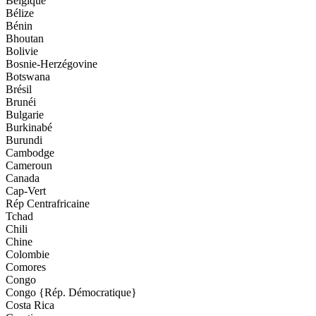
Belgique
Bélize
Bénin
Bhoutan
Bolivie
Bosnie-Herzégovine
Botswana
Brésil
Brunéi
Bulgarie
Burkinabé
Burundi
Cambodge
Cameroun
Canada
Cap-Vert
Rép Centrafricaine
Tchad
Chili
Chine
Colombie
Comores
Congo
Congo {Rép. Démocratique}
Costa Rica