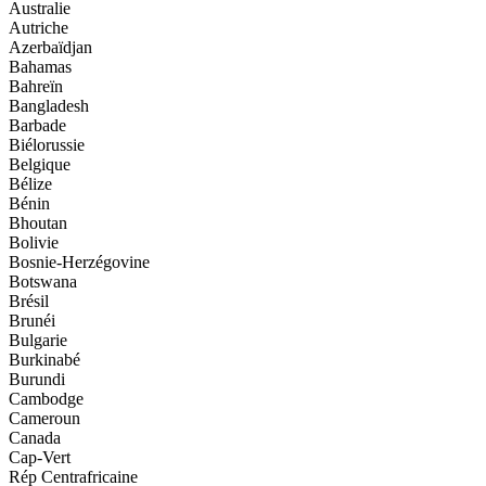
Australie
Autriche
Azerbaïdjan
Bahamas
Bahreïn
Bangladesh
Barbade
Biélorussie
Belgique
Bélize
Bénin
Bhoutan
Bolivie
Bosnie-Herzégovine
Botswana
Brésil
Brunéi
Bulgarie
Burkinabé
Burundi
Cambodge
Cameroun
Canada
Cap-Vert
Rép Centrafricaine