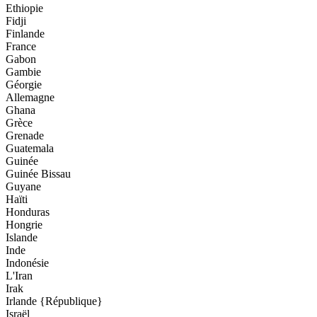
Ethiopie
Fidji
Finlande
France
Gabon
Gambie
Géorgie
Allemagne
Ghana
Grèce
Grenade
Guatemala
Guinée
Guinée Bissau
Guyane
Haïti
Honduras
Hongrie
Islande
Inde
Indonésie
L'Iran
Irak
Irlande {République}
Israël