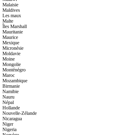
Malaisie
Maldives
Les maux
Malte
Îles Marshall
Mauritanie
Maurice
Mexique
Micronésie
Moldavie
Moine
Mongolie
Monténégro
Maroc
Mozambique
Birmanie
Namibie
Nauru
Népal
Hollande
Nouvelle-Zélande
Nicaragua
Niger
Nigeria
Norvège