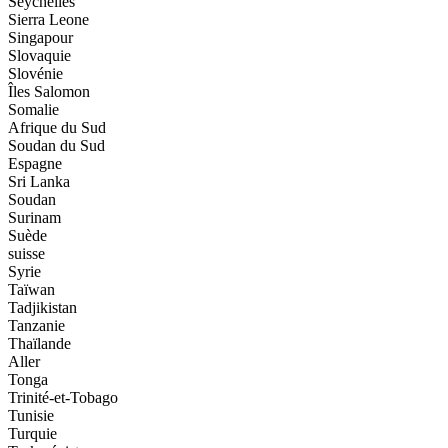
Seychelles
Sierra Leone
Singapour
Slovaquie
Slovénie
Îles Salomon
Somalie
Afrique du Sud
Soudan du Sud
Espagne
Sri Lanka
Soudan
Surinam
Suède
suisse
Syrie
Taïwan
Tadjikistan
Tanzanie
Thaïlande
Aller
Tonga
Trinité-et-Tobago
Tunisie
Turquie