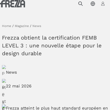
Skip to main content
Produits
Usage
Home
/
Magazine
/
News
Collections
Frezza obtient la certification FEMB
Projets et inspirations
LEVEL 3 : une nouvelle étape pour le
design durable
Frezza
Magazine
News
Downloads
22 mai 2026
Contacts