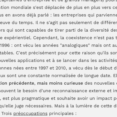
tention mondiale s'est déplacée de plus en plus vers 
 en avons déjà parlé : les entreprises qui parvienn
reuve du temps. Il ne s'agit pas seulement de différe
ers qui sont capables de tirer parti de la diversité 
e expérientiel. Cependant, la coexistence n'est pas to
1996 : ont vécu les années "analogiques" mais ont aus
ables. C'est précisément pour cette raison qu'ils so
ouvelles applications et à se lancer dans les activité
onnes nées entre 1997 et 2010, a vécu dès le début d
aux sont une constante normalisée de longue date. El
tion précédente
,
mais moins curieuse
des nouvelles 
 souvent le besoin d'une reconnaissance externe et i
, est plus pragmatique et souhaite avoir un impact p
qu'elle juge nécessaires. Mais à la lumière de cette d
 Trois
préoccupations
principales :