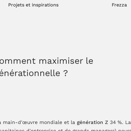
Projets et inspirations
Frezza
 comment maximiser le
énérationnelle ?
a main-d'œuvre mondiale et la
génération
Z
34 %. La
pitaines d'entreprise et de grands managers) poursu