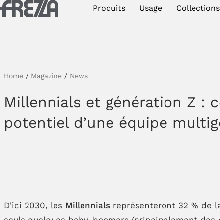
Skip to main content
Produits
Usage
Collections
Produits
Usage
Collections
Home
/
Magazine
/
News
Projets et inspirations
Millennials et génération Z :
potentiel d’une équipe multig
Frezza
Magazine
Downloads
Contacts
D'ici 2030, les
Millennials
représenteront
32 % de l
seuls quelques baby-boomers (principalement des ca