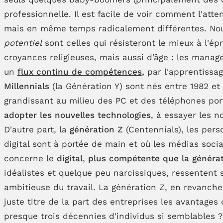
professionnelle. Il est facile de voir comment l'at
mais en même temps radicalement différentes. Nous
potentiel
sont celles qui résisteront le mieux à l'ép
croyances religieuses, mais aussi d’âge : les manag
un
flux continu de compétences
,
par l'apprentissag
Millennials
(la Génération Y) sont nés entre 1982 et 
grandissant au milieu des PC et des téléphones port
adopter les nouvelles technologies
, à essayer les n
D'autre part, la
génération Z
(Centennials), les pers
digital sont à portée de main et où les médias soci
concerne le
digital
,
plus compétente que la généra
idéalistes et quelque peu narcissiques, ressentent
ambitieuse du travail. La génération Z, en revanche
juste titre de la part des entreprises les avantages 
presque trois décennies d'individus si semblables ?