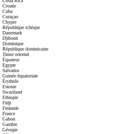
Costa Rica
Croatie
Cuba
Curaçao
Chypre
République tchèque
Danemark
Djibouti
Dominique
République dominicaine
Timor oriental
Équateur
Egypte
Salvador
Guinée équatoriale
Érythrée
Estonie
Swaziland
Ethiopie
Fidji
Finlande
France
Gabon
Gambie
Géorgie