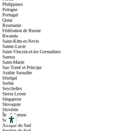
Philippines
Pologne
Portugal
Qatar
Roumanie
Fédération de Russie
Rwanda
Saint-Kitts-et-Nevis
Sainte-Lucie
Saint-Vincent-et-les Grenadines
Samoa
Saint-Marin
Sao Tomé et Principe
Arabie Saoudite
Sénégal
Serbie
Seychelles
Sierra Leone
Singapour
Slovaquie
Slovénie
Îles Salomon
Somalie
Afrique du Sud
Soudan du Sud