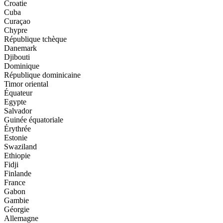
Croatie
Cuba
Curaçao
Chypre
République tchèque
Danemark
Djibouti
Dominique
République dominicaine
Timor oriental
Équateur
Egypte
Salvador
Guinée équatoriale
Érythrée
Estonie
Swaziland
Ethiopie
Fidji
Finlande
France
Gabon
Gambie
Géorgie
Allemagne