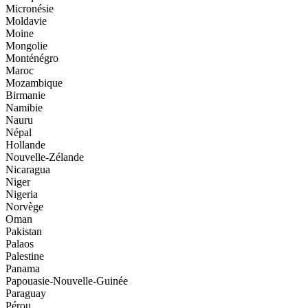
Micronésie
Moldavie
Moine
Mongolie
Monténégro
Maroc
Mozambique
Birmanie
Namibie
Nauru
Népal
Hollande
Nouvelle-Zélande
Nicaragua
Niger
Nigeria
Norvège
Oman
Pakistan
Palaos
Palestine
Panama
Papouasie-Nouvelle-Guinée
Paraguay
Pérou