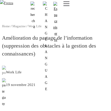
Skip to main content
Produits
Usage
Home
/
Magazine
/
Work Life
Collections
Amélioration du partage de l’information
Projets et inspirations
(suppression des obstacles à la gestion des
connaissances)
Frezza
Magazine
Work Life
Downloads
19 novembre 2021
Contacts