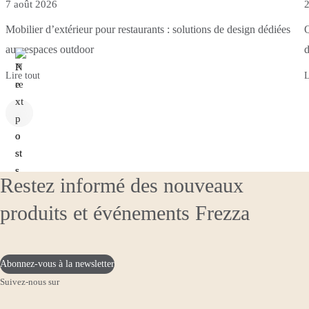
7 août 2026
2
Mobilier d’extérieur pour restaurants : solutions de design dédiées
Q
aux espaces outdoor
d
Lire tout
L
Restez informé des nouveaux
produits et événements Frezza
Abonnez-vous à la newsletter
Suivez-nous sur