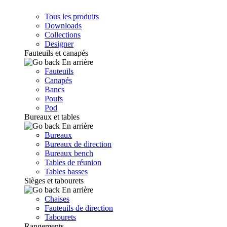
Tous les produits
Downloads
Collections
Designer
Fauteuils et canapés
En arrière
Fauteuils
Canapés
Bancs
Poufs
Pod
Bureaux et tables
En arrière
Bureaux
Bureaux de direction
Bureaux bench
Tables de réunion
Tables basses
Sièges et tabourets
En arrière
Chaises
Fauteuils de direction
Tabourets
Rangements