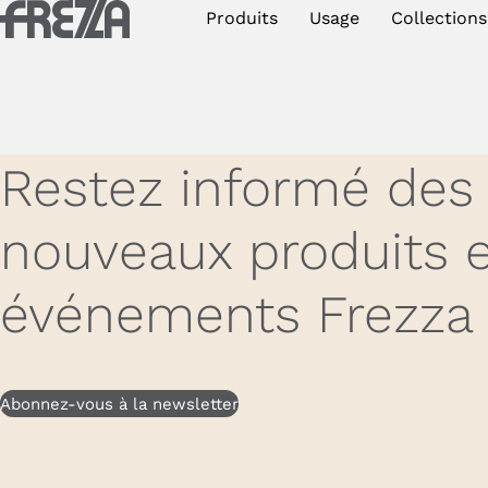
Skip to main content
Produits
Usage
Collections
Produits
Usage
Collections
Restez informé des
Projets et inspirations
nouveaux produits e
Frezza
événements Frezza
Magazine
Downloads
Abonnez-vous à la newsletter
Contacts