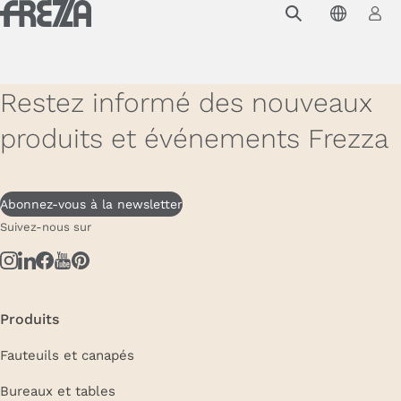
Skip to main content
Produits
Usage
Restez informé des nouveaux
Collections
produits et événements Frezza
Projets et inspirations
Frezza
Abonnez-vous à la newsletter
Suivez-nous sur
Magazine
Downloads
Contacts
Produits
Fauteuils et canapés
Bureaux et tables