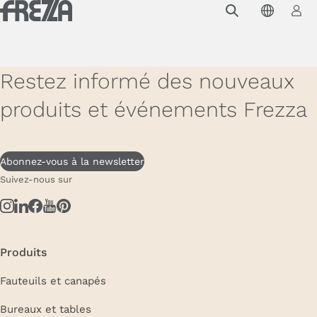
Skip to main content
Produits
Usage
Restez informé des nouveaux
Collections
produits et événements Frezza
Projets et inspirations
Frezza
Abonnez-vous à la newsletter
Suivez-nous sur
Magazine
Downloads
Contacts
Produits
Fauteuils et canapés
Bureaux et tables