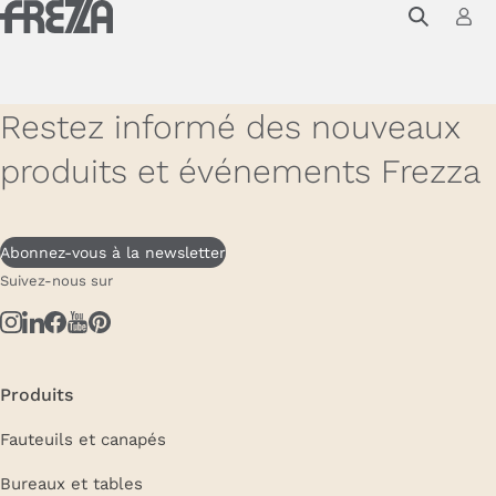
Skip to main content
Produits
Usage
Restez informé des nouveaux
Collections
produits et événements Frezza
Projets et inspirations
Frezza
Abonnez-vous à la newsletter
Suivez-nous sur
Magazine
Downloads
Contacts
Produits
Fauteuils et canapés
Bureaux et tables