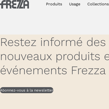
Skip to main content
Produits
Usage
Collections
Produits
Usage
Collections
Restez informé des
Projets et inspirations
nouveaux produits e
Frezza
événements Frezza
Magazine
Downloads
Abonnez-vous à la newsletter
Contacts