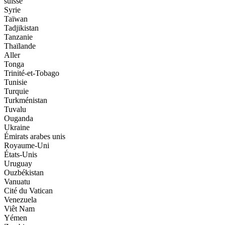
suisse
Syrie
Taïwan
Tadjikistan
Tanzanie
Thaïlande
Aller
Tonga
Trinité-et-Tobago
Tunisie
Turquie
Turkménistan
Tuvalu
Ouganda
Ukraine
Émirats arabes unis
Royaume-Uni
États-Unis
Uruguay
Ouzbékistan
Vanuatu
Cité du Vatican
Venezuela
Viêt Nam
Yémen