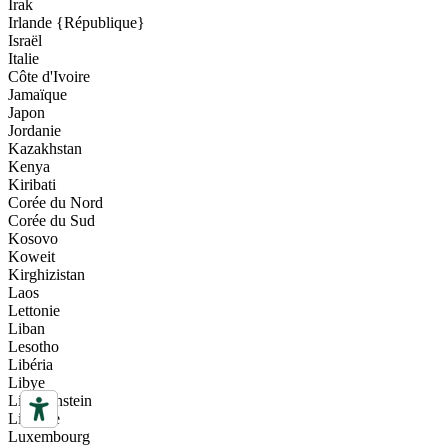
Irak
Irlande {République}
Israël
Italie
Côte d'Ivoire
Jamaïque
Japon
Jordanie
Kazakhstan
Kenya
Kiribati
Corée du Nord
Corée du Sud
Kosovo
Koweit
Kirghizistan
Laos
Lettonie
Liban
Lesotho
Libéria
Libye
Liechtenstein
Lituanie
Luxembourg