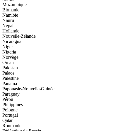
Mozambique
Birmanie
Namibie
Nauru
Népal
Hollande
Nouvelle-Zélande
Nicaragua
Niger
Nigeria
Norvège
Oman
Pakistan
Palaos
Palestine
Panama
Papouasie-Nouvelle-Guinée
Paraguay
Pérou
Philippines
Pologne
Portugal
Qatar
Roumanie
Fédération de Russie