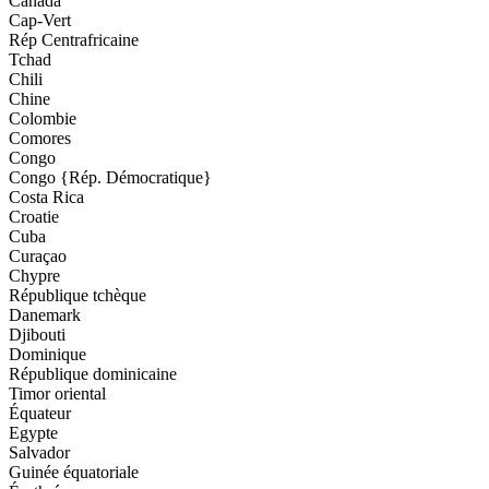
Canada
Cap-Vert
Rép Centrafricaine
Tchad
Chili
Chine
Colombie
Comores
Congo
Congo {Rép. Démocratique}
Costa Rica
Croatie
Cuba
Curaçao
Chypre
République tchèque
Danemark
Djibouti
Dominique
République dominicaine
Timor oriental
Équateur
Egypte
Salvador
Guinée équatoriale