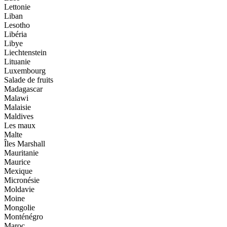
Lettonie
Liban
Lesotho
Libéria
Libye
Liechtenstein
Lituanie
Luxembourg
Salade de fruits
Madagascar
Malawi
Malaisie
Maldives
Les maux
Malte
Îles Marshall
Mauritanie
Maurice
Mexique
Micronésie
Moldavie
Moine
Mongolie
Monténégro
Maroc