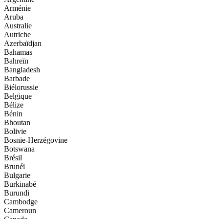
Arménie
Aruba
Australie
Autriche
Azerbaïdjan
Bahamas
Bahreïn
Bangladesh
Barbade
Biélorussie
Belgique
Bélize
Bénin
Bhoutan
Bolivie
Bosnie-Herzégovine
Botswana
Brésil
Brunéi
Bulgarie
Burkinabé
Burundi
Cambodge
Cameroun