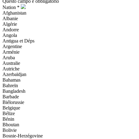
Questo campo è obbligatorio
Nation *
Afghanistan
Albanie
Algérie
Andorre
Angola
Antigua et Déps
Argentine
Arménie
Aruba
Australie
Autriche
Azerbaïdjan
Bahamas
Bahreïn
Bangladesh
Barbade
Biélorussie
Belgique
Bélize
Bénin
Bhoutan
Bolivie
Bosnie-Herzégovine