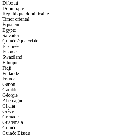
Djibouti
Dominique
République dominicaine
Timor oriental
Équateur
Egypte
Salvador
Guinée équatoriale
Érythrée
Estonie
Swaziland
Ethiopie
Fidji
Finlande
France
Gabon
Gambie
Géorgie
Allemagne
Ghana
Grèce
Grenade
Guatemala
Guinée
Guinée Bissau