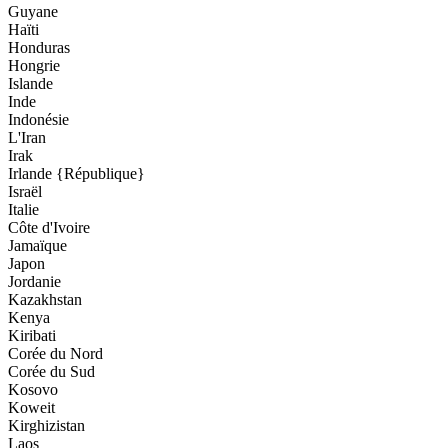
Guyane
Haïti
Honduras
Hongrie
Islande
Inde
Indonésie
L'Iran
Irak
Irlande {République}
Israël
Italie
Côte d'Ivoire
Jamaïque
Japon
Jordanie
Kazakhstan
Kenya
Kiribati
Corée du Nord
Corée du Sud
Kosovo
Koweit
Kirghizistan
Laos