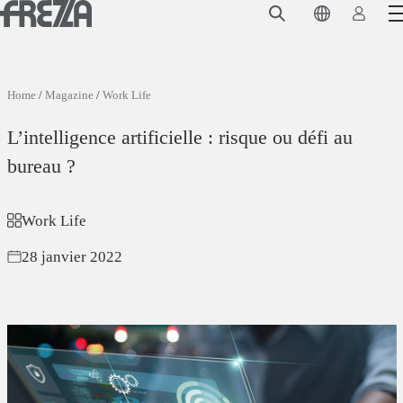
Skip to main content
Produits
Usage
Home
/
Magazine
/
Work Life
Collections
L’intelligence artificielle : risque ou défi au
Projets et inspirations
bureau ?
Frezza
Work Life
Magazine
28 janvier 2022
Downloads
Contacts