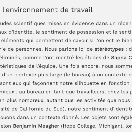
l'environnement de travail
études scientifiques mises en évidence dans un réce
aux d'identité, le sentiment de possession et le sen
 éléments qui permettent de savoir si l'on est le bie
rie de personnes. Nous parlons ici de
stéréotypes
: d
 éliminés, comme l'ont montré les études de
Sapna C
actéristiques de l'équipe. Une fois encore, nous som
un contexte plus large (le bureau) à un contexte plus
 sont eux qui façonnent notre silhouette en fonction
ieux : au bureau en tant que travailleurs, chez les p
ien plus nombreux, autant que les activités que nou
sité de Californie du Sud
), notre sentiment d'identit
s jouons dans un contexte donné. Les objets sont éga
Selon
Benjamin Meagher
(
Hope College, Michigan
), l