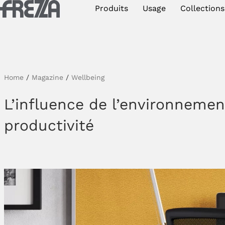
Skip to main content
Produits
Usage
Collections
Produits
Usage
Collections
Home
/
Magazine
/
Wellbeing
Projets et inspirations
L’influence de l’environnement
productivité
Frezza
Magazine
Downloads
Contacts