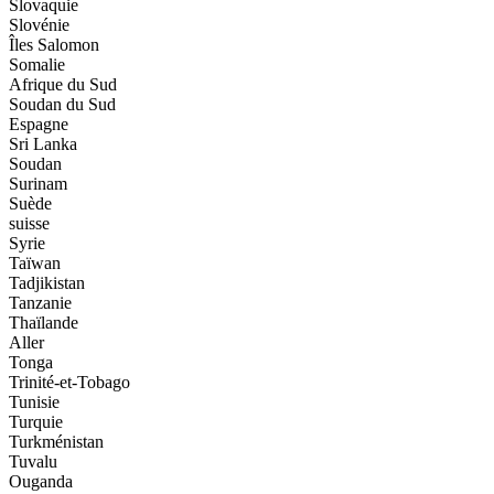
Slovaquie
Slovénie
Îles Salomon
Somalie
Afrique du Sud
Soudan du Sud
Espagne
Sri Lanka
Soudan
Surinam
Suède
suisse
Syrie
Taïwan
Tadjikistan
Tanzanie
Thaïlande
Aller
Tonga
Trinité-et-Tobago
Tunisie
Turquie
Turkménistan
Tuvalu
Ouganda