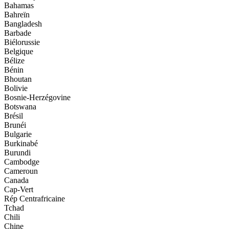
Bahamas
Bahreïn
Bangladesh
Barbade
Biélorussie
Belgique
Bélize
Bénin
Bhoutan
Bolivie
Bosnie-Herzégovine
Botswana
Brésil
Brunéi
Bulgarie
Burkinabé
Burundi
Cambodge
Cameroun
Canada
Cap-Vert
Rép Centrafricaine
Tchad
Chili
Chine