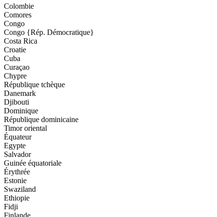
Colombie
Comores
Congo
Congo {Rép. Démocratique}
Costa Rica
Croatie
Cuba
Curaçao
Chypre
République tchèque
Danemark
Djibouti
Dominique
République dominicaine
Timor oriental
Équateur
Egypte
Salvador
Guinée équatoriale
Érythrée
Estonie
Swaziland
Ethiopie
Fidji
Finlande