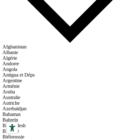
Afghanistan
Albanie
Algérie
Andorre
Angola
Antigua et Déps
Argentine
Arménie
Aruba
Australie
Autriche
Azerbaïdjan
Bahamas
Bahreïn
Bangladesh
Barbade
Biélorussie