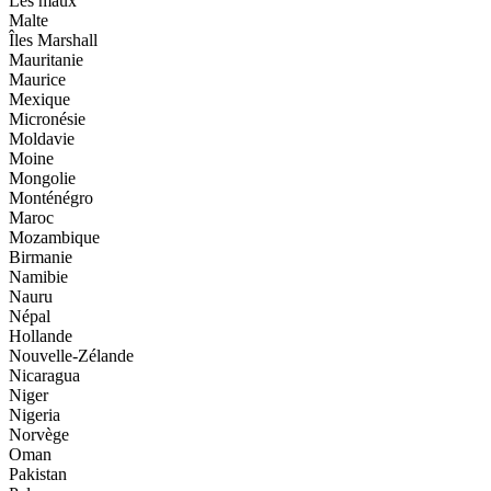
Les maux
Malte
Îles Marshall
Mauritanie
Maurice
Mexique
Micronésie
Moldavie
Moine
Mongolie
Monténégro
Maroc
Mozambique
Birmanie
Namibie
Nauru
Népal
Hollande
Nouvelle-Zélande
Nicaragua
Niger
Nigeria
Norvège
Oman
Pakistan