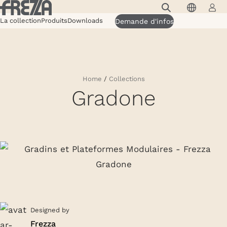
Skip to main content
La collection
Produits
Downloads
Demande d'infos
Produits
Usage
Collections
Home
/
Collections
Gradone
Projets et inspirations
Frezza
Magazine
Downloads
Contacts
Designed by
Frezza