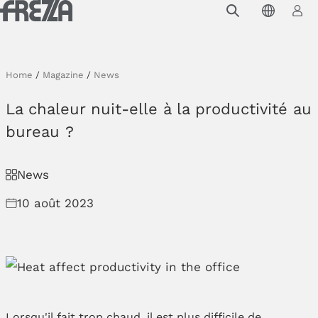
Skip to main content
Produits
Usage
Home
/
Magazine
/
News
Collections
La chaleur nuit-elle à la productivité au
Projets et inspirations
bureau ?
Frezza
News
Magazine
10 août 2023
Downloads
Contacts
Lorsqu'il fait trop chaud, il est plus difficile de