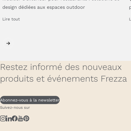
design
dédiées
aux
espaces
outdoor
Lire tout
L
Restez informé des nouveaux
produits et événements Frezza
Abonnez-vous à la newsletter
Suivez-nous sur