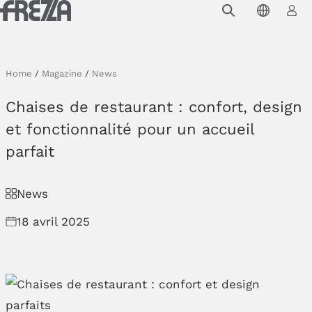
Skip to main content
Produits
Usage
Home
/
Magazine
/
News
Collections
Chaises de restaurant : confort, design
Projets et inspirations
et fonctionnalité pour un accueil
parfait
Frezza
Magazine
News
Downloads
18 avril 2025
Contacts