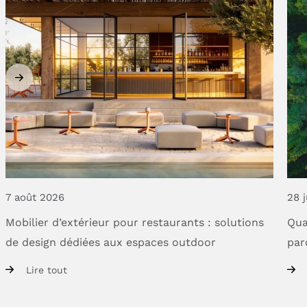
7 août 2026
28 j
Mobilier
d’extérieur
pour
restaurants
:
solutions
Qua
de
design
dédiées
aux
espaces
outdoor
par
Lire tout