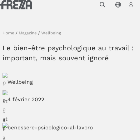
Skip to main content
Produits
Usage
Home
/
Magazine
/
Wellbeing
Collections
Le bien-être psychologique au travail :
Projets et inspirations
important, mais souvent ignoré
Frezza
Wellbeing
Magazine
Downloads
4 février 2022
Contacts