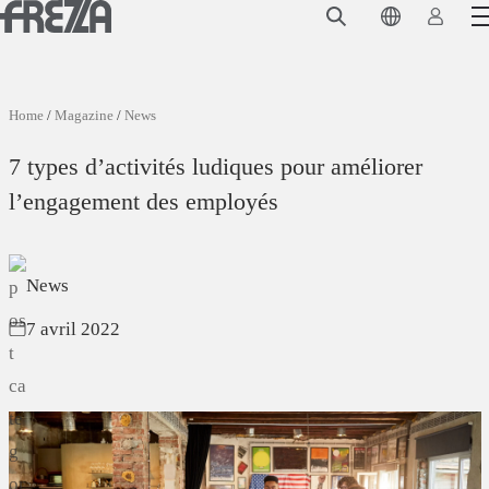
Skip to main content
Produits
Usage
Home
/
Magazine
/
News
Collections
7 types d’activités ludiques pour améliorer
Projets et inspirations
l’engagement des employés
Frezza
News
Magazine
7 avril 2022
Downloads
Contacts