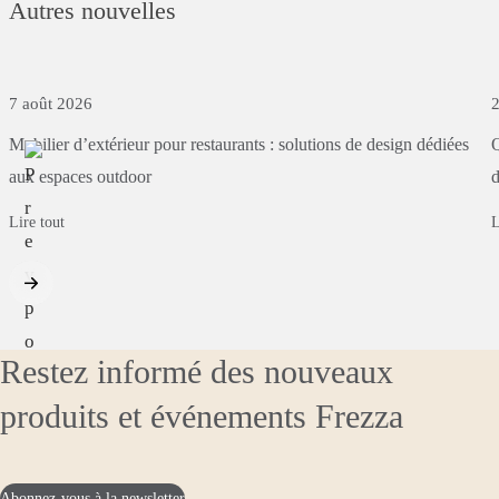
Autres nouvelles
7 août 2026
2
Mobilier
d’extérieur
pour
restaurants
:
solutions
de
design
dédiées
Q
aux
espaces
outdoor
d
Lire tout
L
Restez informé des nouveaux
produits et événements Frezza
Abonnez-vous à la newsletter